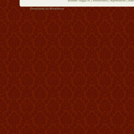
Butiker logga in
|
Annonsera
|
Nyhetsbrev
|
Ban
Developed by
Mindstone