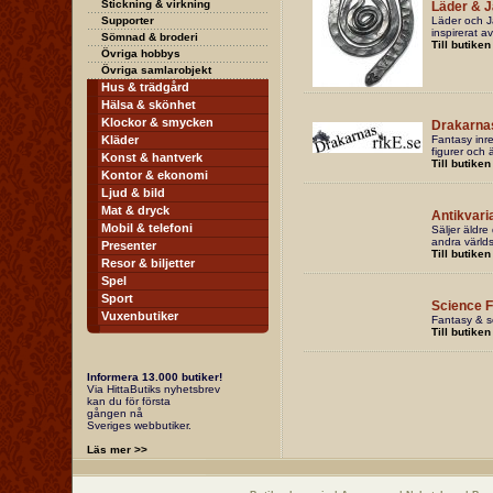
Stickning & virkning
Läder & J
Supporter
Läder och J
inspirerat a
Sömnad & broderi
Till butiken
Övriga hobbys
Övriga samlarobjekt
Hus & trädgård
Hälsa & skönhet
Klockor & smycken
Drakarna
Kläder
Fantasy inre
figurer och 
Konst & hantverk
Till butiken
Kontor & ekonomi
Ljud & bild
Mat & dryck
Antikvari
Mobil & telefoni
Säljer äldre
andra världs
Presenter
Till butiken
Resor & biljetter
Spel
Sport
Science F
Vuxenbutiker
Fantasy & sc
Till butiken
Informera 13.000 butiker!
Via HittaButiks nyhetsbrev
kan du för första
gången nå
Sveriges webbutiker.
Läs mer >>