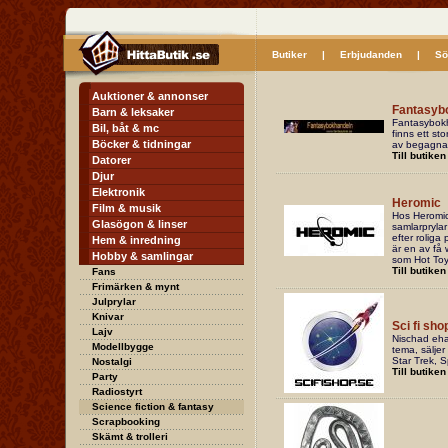
Butiker
|
Erbjudanden
|
Sö
Auktioner & annonser
Fantasyb
Barn & leksaker
Fantasybokh
Bil, båt & mc
finns ett st
Böcker & tidningar
av begagnade
Till butiken
Datorer
Djur
Elektronik
Heromic
Film & musik
Hos Heromic 
Glasögon & linser
samlarprylar
efter roliga
Hem & inredning
är en av få 
Hobby & samlingar
som Hot Toy
Till butiken
Fans
Frimärken & mynt
Julprylar
Knivar
Sci fi sho
Lajv
Nischad eha
Modellbygge
tema, säljer
Star Trek, S
Nostalgi
Till butiken
Party
Radiostyrt
Science fiction & fantasy
Scrapbooking
Skämt & trolleri