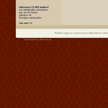
Informera 13.000 butiker!
Via HittaButiks nyhetsbrev
kan du för första
gången nå
Sveriges webbutiker.
Läs mer >>
Butiker logga in
|
Annonsera
|
Nyhetsbrev
|
Ban
Developed by
Mindstone