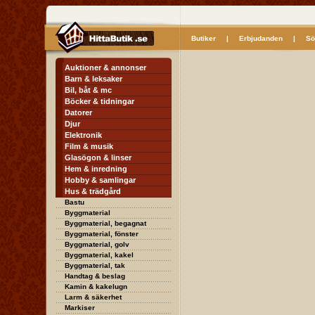
Butiker
|
Erbjudanden
|
Sö
Auktioner & annonser
Barn & leksaker
Bil, båt & mc
Böcker & tidningar
Datorer
Djur
Elektronik
Film & musik
Glasögon & linser
Hem & inredning
Hobby & samlingar
Hus & trädgård
Bastu
Byggmaterial
Byggmaterial, begagnat
Byggmaterial, fönster
Byggmaterial, golv
Byggmaterial, kakel
Byggmaterial, tak
Handtag & beslag
Kamin & kakelugn
Larm & säkerhet
Markiser