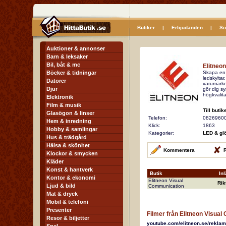
Butiker
|
Erbjudanden
|
Sö
Auktioner & annonser
Barn & leksaker
Bil, båt & mc
Elitneo
Böcker & tidningar
Skapa en 
ledskyltar
Datorer
varumärke
Djur
gör dig s
högkvalita
Elektronik
Film & musik
Till butik
Glasögon & linser
Telefon:
0826960
Hem & inredning
Klick:
1863
Hobby & samlingar
Kategorier:
LED & gl
Hus & trädgård
Hälsa & skönhet
Kommentera
R
Klockor & smycken
Kläder
Konst & hantverk
Butik
In
Kontor & ekonomi
Elitneon Visual
Rik
Ljud & bild
Communication
Mat & dryck
Mobil & telefoni
Presenter
Filmer från Elitneon Visua
Resor & biljetter
youtube.com/elitneon.se/reklams