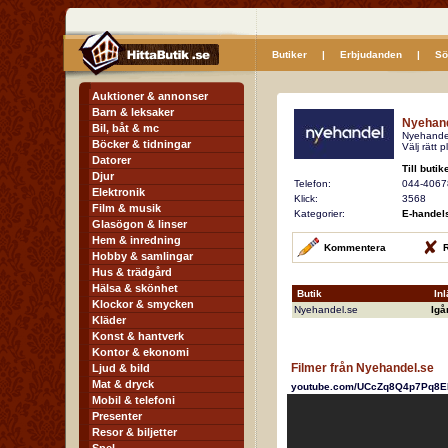
Butiker
|
Erbjudanden
|
Sö
Auktioner & annonser
Barn & leksaker
Nyehand
Bil, båt & mc
Nyehandel
Böcker & tidningar
Välj rätt 
Datorer
Till butik
Djur
Telefon:
044-4067
Elektronik
Klick:
3568
Film & musik
Kategorier:
E-handels
Glasögon & linser
Hem & inredning
Kommentera
R
Hobby & samlingar
Hus & trädgård
Hälsa & skönhet
Butik
In
Klockor & smycken
Nyehandel.se
Igå
Kläder
Konst & hantverk
Kontor & ekonomi
Filmer från Nyehandel.se
Ljud & bild
Mat & dryck
youtube.com/UCcZq8Q4p7Pq8E
Mobil & telefoni
Presenter
Resor & biljetter