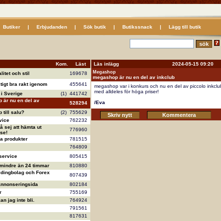
Butiker
|
Erbjudanden
|
Sök butik
|
Butikssnack
|
Lägg till butik
Kom.
Läst
Läs inlägg 2024-05-15 09:20
Megashop
litet och stil
169678
megashop är nu en del av inkclub
ktigt bra rakt igenom
455641
megashop var i konkurs och nu en del av piccolo inkclu
med alldeles för höga priser!
i Sverige
(1)
441742
 är nu en del av
/Eva
528294
till salu?
(2)
755629
vice
762232
å sej att hämta ut
776960
se!
va produkter
781515
764809
service
805415
 mindre än 24 timmar
810880
ldingbolag och Forex
807439
annonseringsida
802184
r
755169
n jag inte bli.
764924
791561
817631