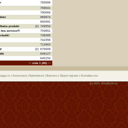
r
793096
769041
790066
kter
969974
840491
llbaka produkt
(2)
749554
bra service!!!
753951
-butik!
738395
742356
713463
d
(2)
676009
tik
649127
640154
sida 1 (46)
<<
>>
logga in
|
Annonsera
|
Nyhetsbrev
|
Banners
|
Öppet register
|
Kontakta oss
(c) 2024,
HittaButik.se