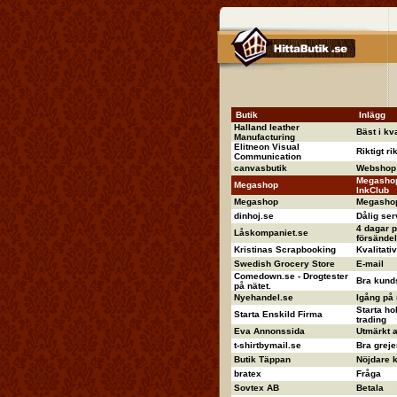
Butik
Inlägg
Halland leather
Bäst i kva
Manufacturing
Elitneon Visual
Riktigt ri
Communication
canvasbutik
Webshop 
Megashop
Megashop
InkClub
Megashop
Megashop 
dinhoj.se
Dålig ser
4 dagar p
Låskompaniet.se
försändel
Kristinas Scrapbooking
Kvalitati
Swedish Grocery Store
E-mail
Comedown.se - Drogtester
Bra kund
på nätet.
Nyehandel.se
Igång på
Starta ho
Starta Enskild Firma
trading
Eva Annonssida
Utmärkt 
t-shirtbymail.se
Bra greje
Butik Täppan
Nöjdare ka
bratex
Fråga
Sovtex AB
Betala