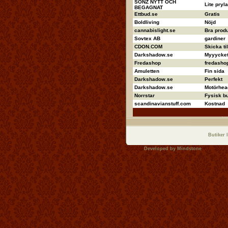
SONZ NYTT OCH
Lite pryla
BEGAGNAT
Ettbud.se
Gratis
Boldliving
Nöjd
cannabislight.se
Bra produ
Sovtex AB
gardiner
CDON.COM
Skicka ti
Darkshadow.se
Myyycket 
Fredashop
fredashop
Amuletten
Fin sida
Darkshadow.se
Perfekt
Darkshadow.se
Motörhea
Norrstar
Fysisk bu
scandinavianstuff.com
Kostnad
Butiker 
Developed by
Mindstone