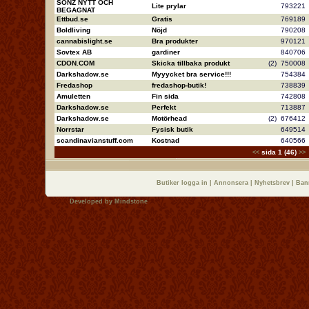
SONZ NYTT OCH
Lite prylar
79322
BEGAGNAT
Ettbud.se
Gratis
76918
Boldliving
Nöjd
79020
cannabislight.se
Bra produkter
97012
Sovtex AB
gardiner
84070
CDON.COM
Skicka tillbaka produkt
(2)
75000
Darkshadow.se
Myyycket bra service!!!
75438
Fredashop
fredashop-butik!
73883
Amuletten
Fin sida
74280
Darkshadow.se
Perfekt
71388
Darkshadow.se
Motörhead
(2)
67641
Norrstar
Fysisk butik
64951
scandinavianstuff.com
Kostnad
64056
sida 1 (46)
<<
>>
Butiker logga in
|
Annonsera
|
Nyhetsbrev
|
Ban
Developed by
Mindstone