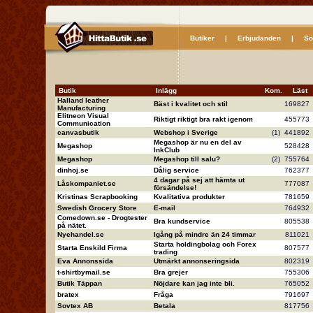
Butiker
|
Erbjudanden
|
Sö
Butik
Inlägg
Kom.
Läs
Halland leather
Bäst i kvalitet och stil
16982
Manufacturing
Elitneon Visual
Riktigt riktigt bra rakt igenom
45577
Communication
canvasbutik
Webshop i Sverige
(1)
44189
Megashop är nu en del av
Megashop
52842
InkClub
Megashop
Megashop till salu?
(2)
75576
dinhoj.se
Dålig service
76237
4 dagar på sej att hämta ut
Låskompaniet.se
77708
försändelse!
Kristinas Scrapbooking
Kvalitativa produkter
78165
Swedish Grocery Store
E-mail
76493
Comedown.se - Drogtester
Bra kundservice
80553
på nätet.
Nyehandel.se
Igång på mindre än 24 timmar
81102
Starta holdingbolag och Forex
Starta Enskild Firma
80757
trading
Eva Annonssida
Utmärkt annonseringsida
80231
t-shirtbymail.se
Bra grejer
75530
Butik Täppan
Nöjdare kan jag inte bli.
76505
bratex
Fråga
79169
Sovtex AB
Betala
81775